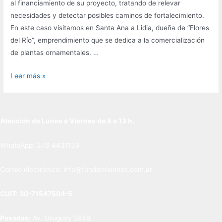
al financiamiento de su proyecto, tratando de relevar
necesidades y detectar posibles caminos de fortalecimiento.
En este caso visitamos en Santa Ana a Lidia, dueña de “Flores
del Río”, emprendimiento que se dedica a la comercialización
de plantas ornamentales. …
¡Continuamos
Leer más »
con
las
visitas
Atención de Lunes a Viernes de 8 a 13 h.
a
nuestros
WhatsApp: 376 4431139
emprendedores!
“FLORES
Correo electrónico: info@fondomisiones.com.ar
DEL
RÍO”
CUIT: 30-71547504-5
en
Santa
Posadas:
Av. Uruguay 2848.