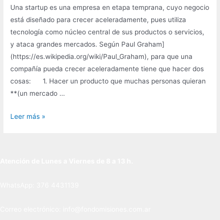
Una startup es una empresa en etapa temprana, cuyo negocio
está diseñado para crecer aceleradamente, pues utiliza
tecnología como núcleo central de sus productos o servicios,
y ataca grandes mercados. Según Paul Graham]
(https://es.wikipedia.org/wiki/Paul_Graham), para que una
compañía pueda crecer aceleradamente tiene que hacer dos
cosas: 1. Hacer un producto que muchas personas quieran
**(un mercado …
¿Que
Leer más »
es
una
startup?
Atención de Lunes a Viernes de 8 a 13 h.
WhatsApp: 376 4431139
Correo electrónico: info@fondomisiones.com.ar