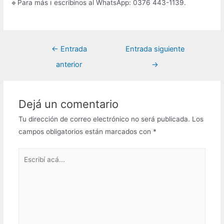
🔹Para más ℹ️ escribinos al WhatsApp: 0376 443-1139.
Navegación
←
Entrada
Entrada siguiente
de
anterior
→
entradas
Dejá un comentario
Tu dirección de correo electrónico no será publicada.
Los
campos obligatorios están marcados con
*
Escribí
acá...