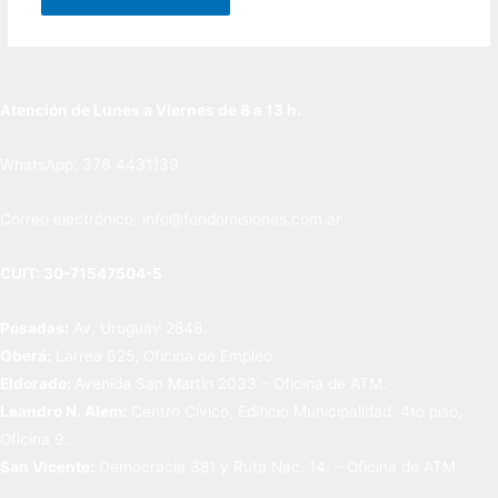
Atención de Lunes a Viernes de 8 a 13 h.
WhatsApp: 376 4431139
Correo electrónico: info@fondomisiones.com.ar
CUIT: 30-71547504-5
Posadas:
Av. Uruguay 2848.
Oberá:
Larrea 625, Oficina de Empleo.
Eldorado:
Avenida San Martin 2033 – Oficina de ATM.
Leandro N. Alem:
Centro Cívico, Edificio Municipalidad. 4to piso,
Oficina 9.
San Vicente:
Democracia 381 y Ruta Nac. 14. – Oficina de ATM.